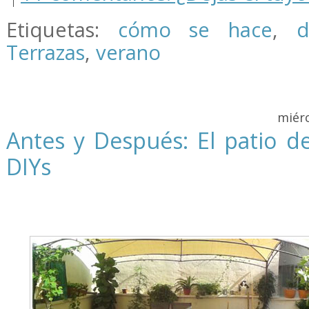
Etiquetas:
cómo se hace
,
d
Terrazas
,
verano
miérc
Antes y Después: El patio d
DIYs