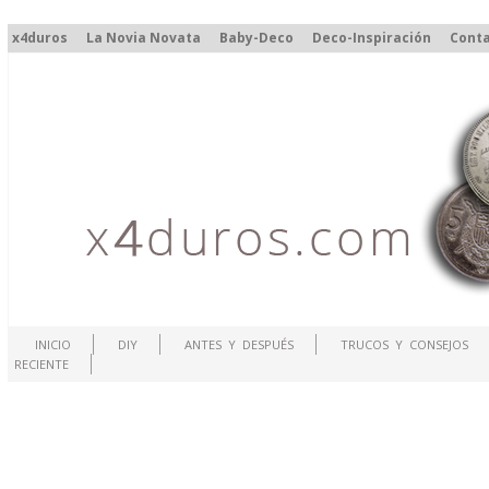
x4duros
La Novia Novata
Baby-Deco
Deco-Inspiración
Cont
INICIO
DIY
ANTES Y DESPUÉS
TRUCOS Y CONSEJOS
RECIENTE
.