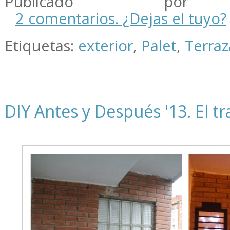
Publicado por m
2 comentarios. ¿Dejas el tuyo?
Etiquetas:
exterior
,
Palet
,
Terraz
DIY Antes y Después '13. El tr