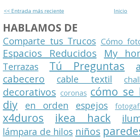
<< Entrada más reciente
Inicio
HABLAMOS DE
Comparte tus Trucos
Cómo foto
Espacios Reducidos
My ho
Tú Preguntas
Terrazas
cabecero
cable textil
cha
cómo se 
decorativos
coronas
diy
en orden
espejos
fotogaf
x4duros
ikea hack
ilu
parede
niños
lámpara de hilos