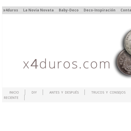
x4duros
La Novia Novata
Baby-Deco
Deco-Inspiración
Cont
INICIO
DIY
ANTES Y DESPUÉS
TRUCOS Y CONSEJOS
RECIENTE
.