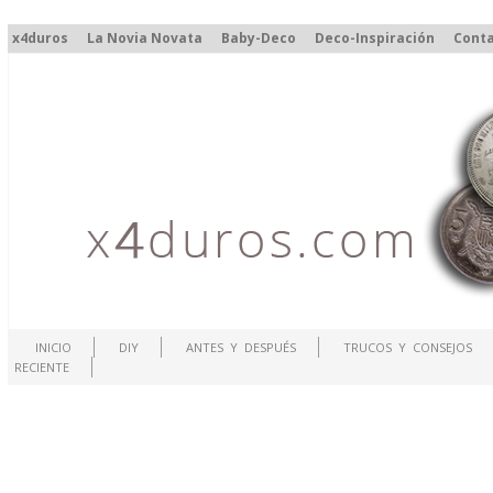
x4duros
La Novia Novata
Baby-Deco
Deco-Inspiración
Cont
INICIO
DIY
ANTES Y DESPUÉS
TRUCOS Y CONSEJOS
RECIENTE
.