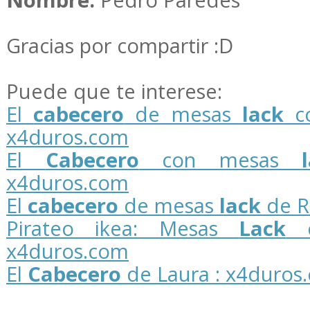
Nombre:
Pedro Paredes
Gracias por compartir :D
Puede que te interese:
El
cabecero
de mesas
lack
co
x4duros.com
El
Cabecero
con mesas
x4duros.com
El
cabecero
de mesas
lack
de R
Pirateo ikea: Mesas
Lack
c
x4duros.com
El
Cabecero
de Laura : x4duros