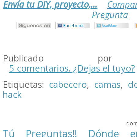
Envía tu DIY, proyecto,...
Compar
Pregunta
.
.
.
Publicado por m
5 comentarios. ¿Dejas el tuyo?
Etiquetas:
cabecero
,
camas
,
do
hack
dom
Tú Preguntas!! Dónde e