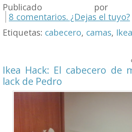
Publicado por m
8 comentarios. ¿Dejas el tuyo?
Etiquetas:
cabecero
,
camas
,
Ike
Ikea Hack: El cabecero de 
lack de Pedro