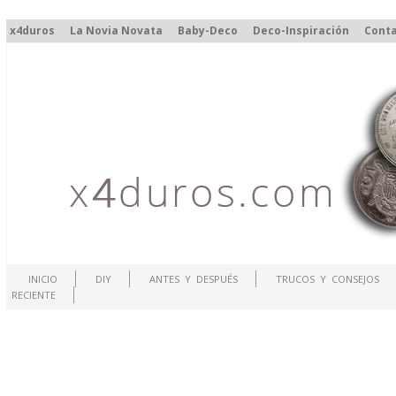
x4duros
La Novia Novata
Baby-Deco
Deco-Inspiración
Cont
INICIO
DIY
ANTES Y DESPUÉS
TRUCOS Y CONSEJOS
RECIENTE
.