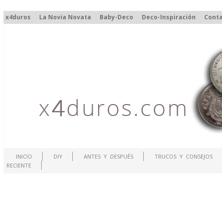
x4duros
La Novia Novata
Baby-Deco
Deco-Inspiración
Cont
INICIO
DIY
ANTES Y DESPUÉS
TRUCOS Y CONSEJOS
RECIENTE
.