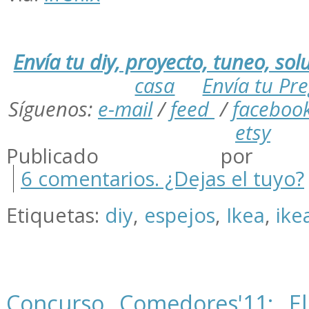
Envía tu diy, proyecto, tuneo, solu
casa
Envía tu Pr
Síguenos:
e-mail
/
feed
/
faceboo
etsy
Publicado por m
6 comentarios. ¿Dejas el tuyo?
Etiquetas:
diy
,
espejos
,
Ikea
,
ike
Concurso Comedores'11: E