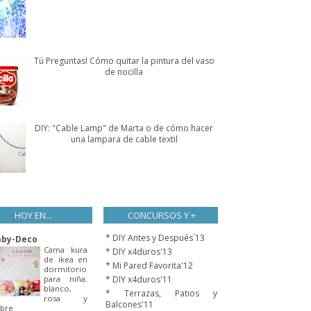
Tú Preguntas! Cómo quitar la pintura del vaso
de nocilla
DIY: "Cable Lamp" de Marta o de cómo hacer
una lampara de cable textil
HOY EN...
CONCURSOS Y +
* DIY Antes y Después`13
aby-Deco
Cama kura
* DIY x4duros'13
de ikea en
* Mi Pared Favorita'12
dormitorio
para niña:
* DIY x4duros'11
blanco,
* Terrazas, Patios y
rosa y
Balcones'11
bre