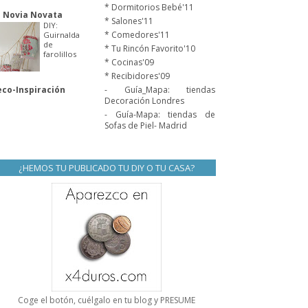
* Dormitorios Bebé'11
 Novia Novata
* Salones'11
DIY:
* Comedores'11
Guirnalda
de
* Tu Rincón Favorito'10
farolillos
* Cocinas'09
* Recibidores'09
co-Inspiración
- Guía_Mapa: tiendas
Decoración Londres
- Guía-Mapa: tiendas de
Sofas de Piel- Madrid
¿HEMOS TU PUBLICADO TU DIY O TU CASA?
Coge el botón, cuélgalo en tu blog y PRESUME