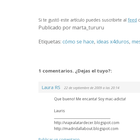
Si te gustó este artículo puedes suscribirte al
feed
o
Publicado por marta_tururu
Etiquetas:
cómo se hace
,
ideas x4duros
,
me
1 comentarios. ¿Dejas el tuyo?:
Laura RS
22 de septiembre de 2009 a las 20:14
Que bueno! Me encanta! Soy mac-adicta!
Lauris
____________________________________
http://viajealatardecer.blogspot.com
http://madridallabout.blogspot.com
Publicar un comentario