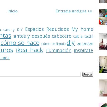
Inicio
Entrada antigua >>
Espacios Reducidos
My home
u casa y DIY
ntas
antes y después
cabecero
cable textil
cómo se hace
diy
en orden
cómo se limpia
duros
ikea hack
iluminación
inspirate
 tape