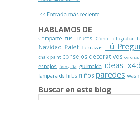
<< Entrada más reciente
HABLAMOS DE
Comparte tus Trucos
Cómo fotografiar t
Tú Pregu
Navidad
Palet
Terrazas
consejos decorativos
chalk paint
coronas
ideas x4
espejos
guirnalda
fotogafía
paredes
niños
lámpara de hilos
washi
Buscar en este blog