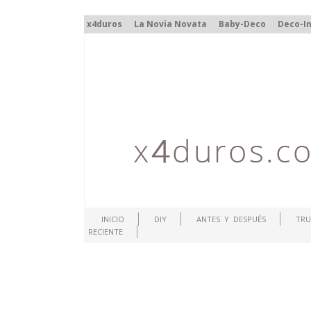
x4duros
La Novia Novata
Baby-Deco
Deco-In
INICIO
DIY
ANTES Y DESPUÉS
TRU
RECIENTE
.