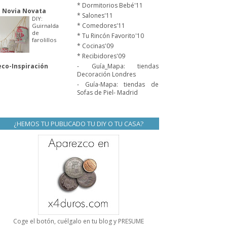
* Dormitorios Bebé'11
 Novia Novata
* Salones'11
DIY:
* Comedores'11
Guirnalda
de
* Tu Rincón Favorito'10
farolillos
* Cocinas'09
* Recibidores'09
co-Inspiración
- Guía_Mapa: tiendas
Decoración Londres
- Guía-Mapa: tiendas de
Sofas de Piel- Madrid
¿HEMOS TU PUBLICADO TU DIY O TU CASA?
Coge el botón, cuélgalo en tu blog y PRESUME