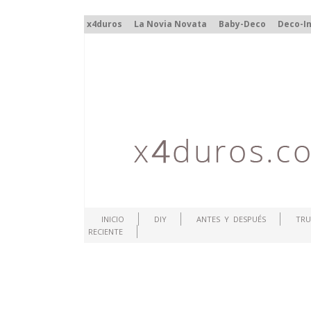
x4duros
La Novia Novata
Baby-Deco
Deco-In
INICIO
DIY
ANTES Y DESPUÉS
TRU
RECIENTE
.