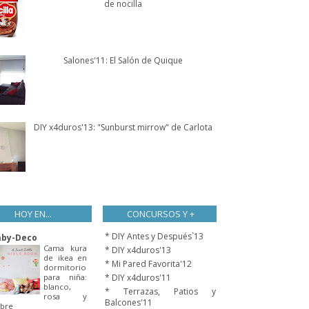
de nocilla
Salones'11: El Salón de Quique
DIY x4duros'13: "Sunburst mirrow" de Carlota
HOY EN...
CONCURSOS Y +
* DIY Antes y Después`13
aby-Deco
Cama kura
* DIY x4duros'13
de ikea en
* Mi Pared Favorita'12
dormitorio
para niña:
* DIY x4duros'11
blanco,
* Terrazas, Patios y
rosa y
Balcones'11
bre